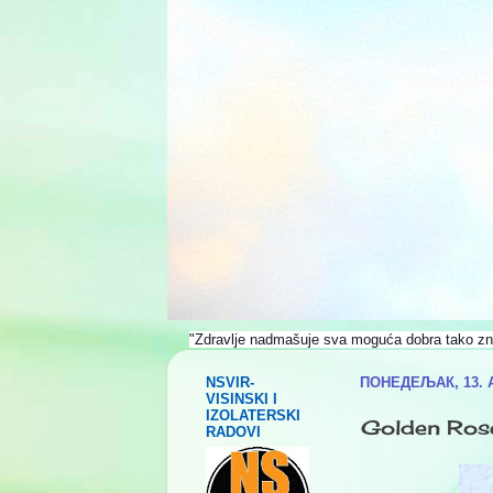
"Zdravlje nadmašuje sva moguća dobra tako znatn
NSVIR-
ПОНЕДЕЉАК, 13. А
VISINSKI I
IZOLATERSKI
Golden Rose
RADOVI