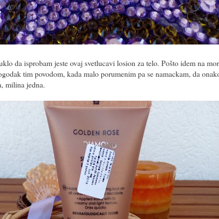
uklo da isprobam jeste ovaj svetlucavi losion za telo. Pošto idem na mo
pogodak tim povodom, kada malo porumenim pa se namackam, da onako
, milina jedna.