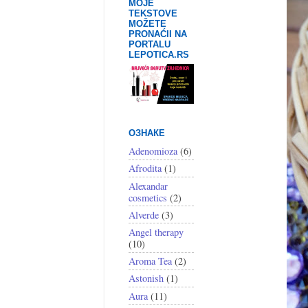
MOJE
TEKSTOVE
MOŽETE
PRONAĆII NA
PORTALU
LEPOTICA.RS
ОЗНАКЕ
Adenomioza
(6)
Afrodita
(1)
Alexandar
cosmetics
(2)
Alverde
(3)
Angel therapy
(10)
Aroma Tea
(2)
Astonish
(1)
Aura
(11)