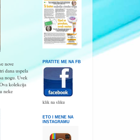
PRATITE ME NA FB
ve nove
ri dana uspela
 sa nogu. Uvek
 Ova kolekcija
 u neke
klik na sliku
ETO I MENE NA
INSTAGRAMU