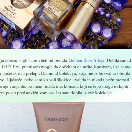
u adresu stigli su noviteti od brenda
Golden Rose Srbija
. Dobila sam d
 i HD. Prvi put nisam mogla da dočekam da nešto isprobam, i za samo t
 početak ovu prelepu Diamond kolekciju, koja me je bukvalno oborila
vo, šljašteće, neko sam ko voli šljokice i valjda ih nikada neću prerasti.
černje varijante, po meni, mada ima komada koji se lepo mogu uklopiti i
m postu predstaviću vam sve što sam dobila iz ove kolekcije.