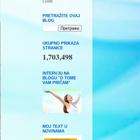
l.com
PRETRAŽITE OVAJ
BLOG
UKUPNO PRIKAZA
STRANICE
1,703,498
INTERVJU NA
BLOGU "O TOME
VAM PRIČAM"
MOJ TEXT U
NOVINAMA