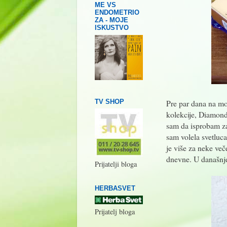
ME VS
ENDOMETRIO
ZA - MOJE
ISKUSTVO
TV SHOP
Pre par dana na moj
kolekcije, Diamond
sam da isprobam za
sam volela svetluca
je više za neke ve
dnevne. U današnje
Prijatelji bloga
HERBASVET
Prijatelj bloga