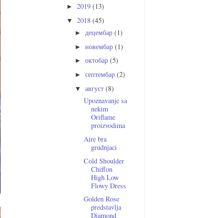
2019
(13)
►
2018
(45)
▼
децембар
(1)
►
новембар
(1)
►
октобар
(5)
►
септембар
(2)
►
август
(8)
▼
Upoznavanje sa
nekim
Oriflame
proizvodima
Aire bra
grudnjaci
Cold Shoulder
Chiffon
High Low
Flowy Dress
Golden Rose
predstavlja
Diamond