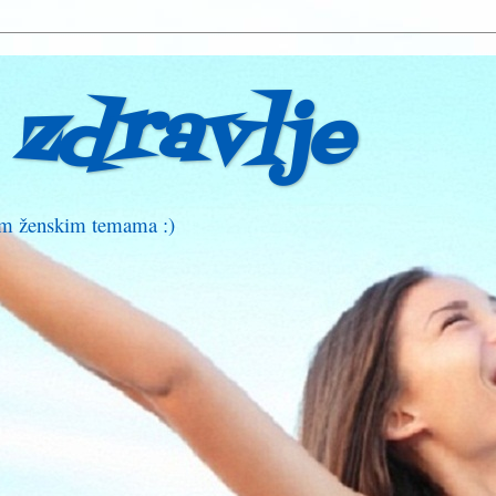
 zdravlje
nim ženskim temama :)