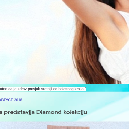
o da je zdrav prosjak sretniji od bolesnog kralja."
ВГУСТ 2018.
 predstavlja Diamond kolekciju