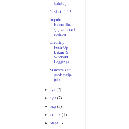
kolekciju
Noviteti # 19
Impala -
Rumenilo,
sjaj za usne i
eyeliner
Dresslily -
Push Up
Bikini &
Workout
Leggings
Manzara sajt
predstavlja
jakne
јул
(7)
►
јун
(7)
►
мај
(3)
►
април
(1)
►
март
(3)
►