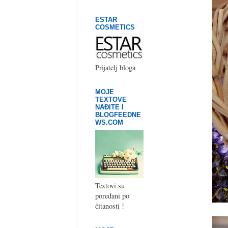
ESTAR
COSMETICS
Prijatelj bloga
MOJE
TEXTOVE
NAĐITE I
BLOGFEEDNE
WS.COM
Textovi su
poređani po
čitanosti !